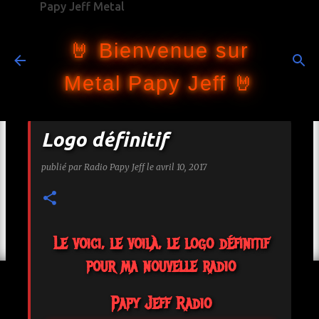
Papy Jeff Metal
Accéder au contenu principal
🤘 Bienvenue sur
Metal Papy Jeff 🤘
Logo définitif
publié par
Radio Papy Jeff
le
avril 10, 2017
Le voici, le voilà, le logo définitif
pour ma nouvelle radio
Papy Jeff Radio