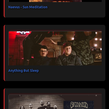
e
s
Naevus - Sun Meditation
Anything But Sleep