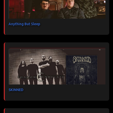
Anything But Sleep
SKINNED