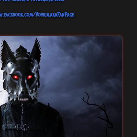
w.facebook.com/VovkulakaFanPage