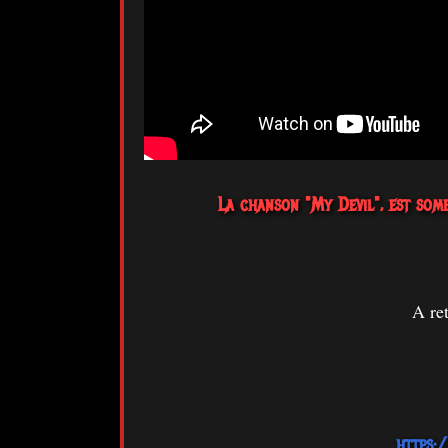
La chanson "My Devil", est somb
A re
https: