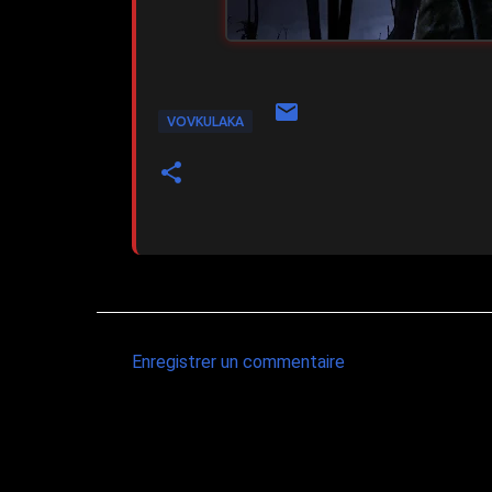
VOVKULAKA
Enregistrer un commentaire
C
o
m
m