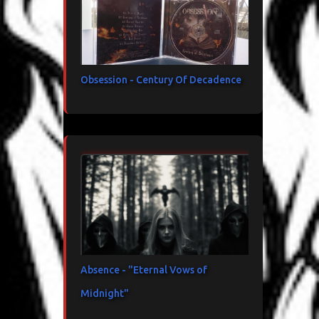
Obsession - Century Of Decadence
Absence - "Eternal Vows of
Midnight"