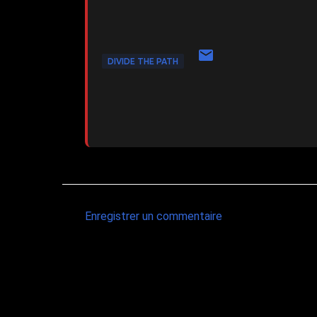
DIVIDE THE PATH
Enregistrer un commentaire
C
o
m
m
e