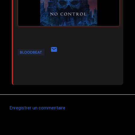
BLOODBEAT
Enregistrer un commentaire
C
o
m