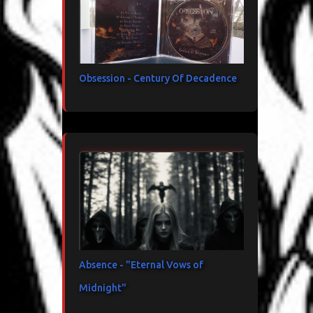
Obsession - Century Of Decadence
Absence - "Eternal Vows of
Midnight"