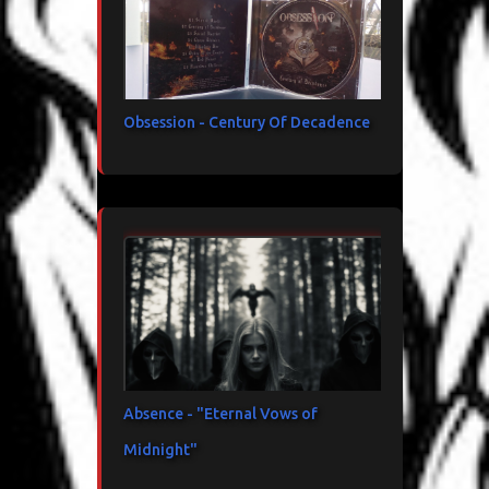
Obsession - Century Of Decadence
Absence - "Eternal Vows of
Midnight"