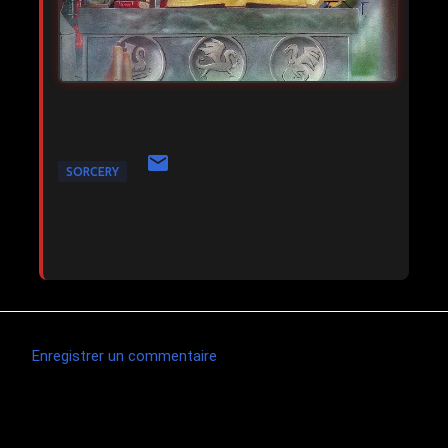
SORCERY
Enregistrer un commentaire
C
o
m