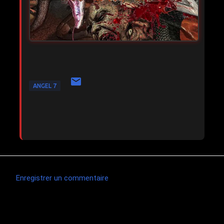
ANGEL 7
Enregistrer un commentaire
C
o
m