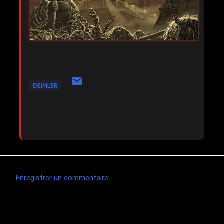
DEIMLER
Enregistrer un commentaire
C
o
m