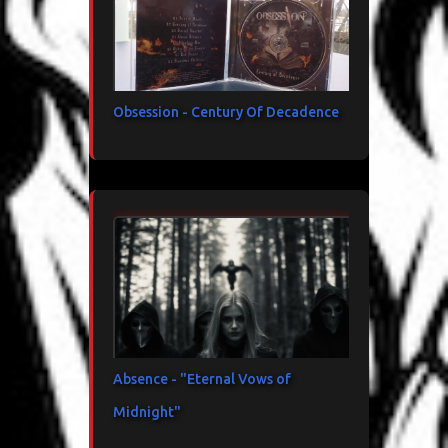
Obsession - Century Of Decadence
Absence - "Eternal Vows of
Midnight"