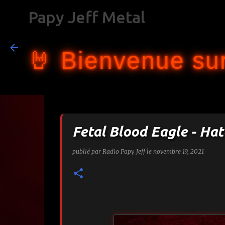
Papy Jeff Metal
🤘 Bienvenue sur
Fetal Blood Eagle - Ha
publié par
Radio Papy Jeff
le
novembre 19, 2021