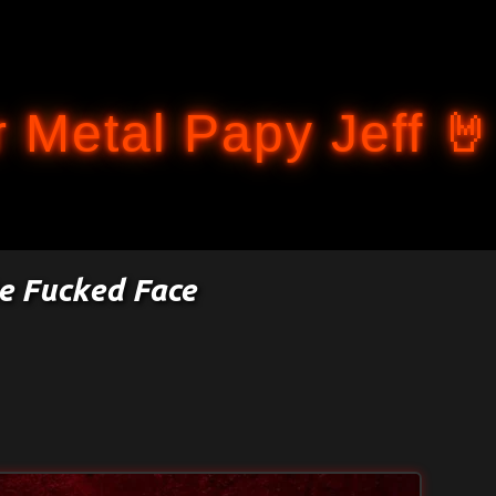
Accéder au contenu principal
 Metal Papy Jeff 🤘
te Fucked Face