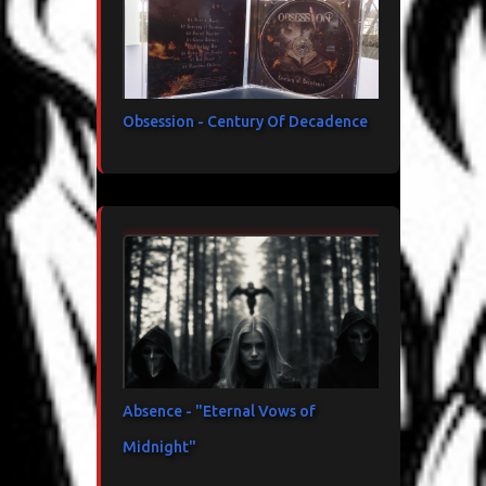
Obsession - Century Of Decadence
Absence - "Eternal Vows of
Midnight"