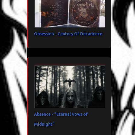
Obsession - Century Of Decadence
Absence - "Eternal Vows of
Midnight"