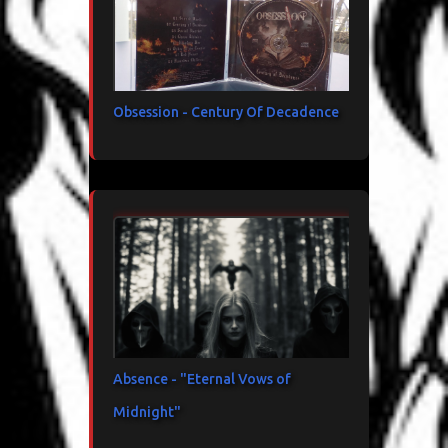
Obsession - Century Of Decadence
Absence - "Eternal Vows of
Midnight"