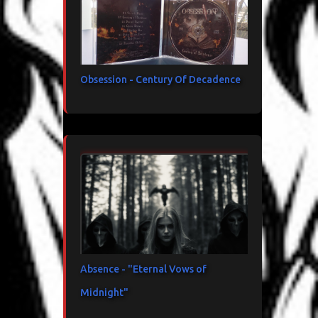
Obsession - Century Of Decadence
Absence - "Eternal Vows of
Midnight"