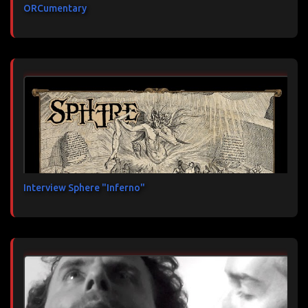
ORCumentary
Interview Sphere "Inferno"