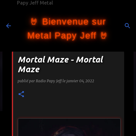
Papy Jeff Metal
Accéder au contenu principal
🤘 Bienvenue sur
Metal Papy Jeff 🤘
Mortal Maze - Mortal
Maze
publié par
Radio Papy Jeff
le
janvier 04, 2022