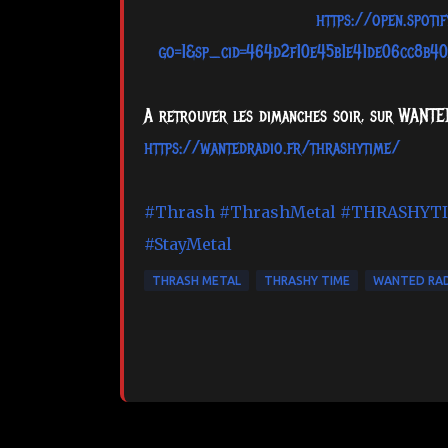
https://open.spo
go=1&sp_cid=464d2f10e45b1e41de06cc8b
A retrouver les dimanches soir, sur WAN
https://wantedradio.fr/thrashytime/
#Thrash
#ThrashMetal
#THRASHYT
#StayMetal
THRASH METAL
THRASHY TIME
WANTED RA