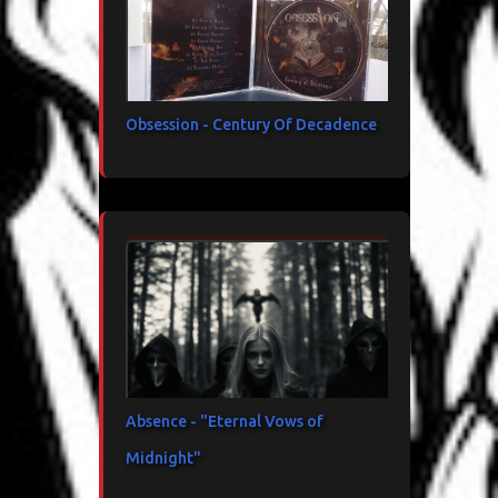
Obsession - Century Of Decadence
Absence - "Eternal Vows of
Midnight"