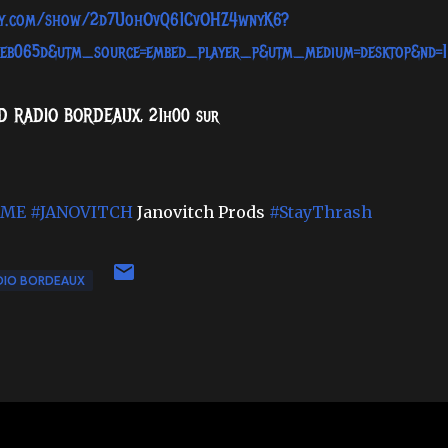
tify.com/show/2d7UohOvQ61CvOHZ4wnyK6?
40eb065d&utm_source=embed_player_p&utm_medium=desktop&nd=1
TED RADIO BORDEAUX, 21h00 sur
IME
#JANOVITCH
Janovitch Prods
#StayThrash
DIO BORDEAUX