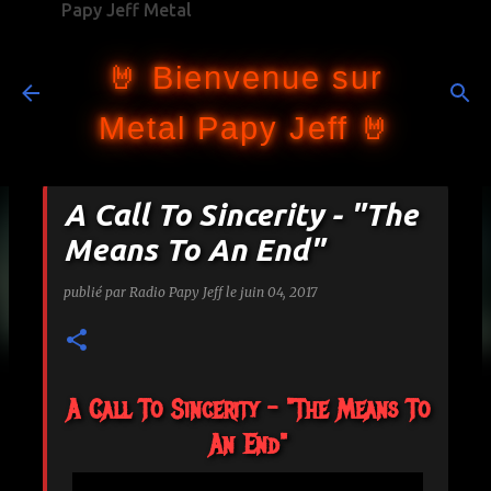
Papy Jeff Metal
Accéder au contenu principal
🤘 Bienvenue sur
Metal Papy Jeff 🤘
A Call To Sincerity - "The
Means To An End"
publié par
Radio Papy Jeff
le
juin 04, 2017
A Call To Sincerity - "The Means To
An End"