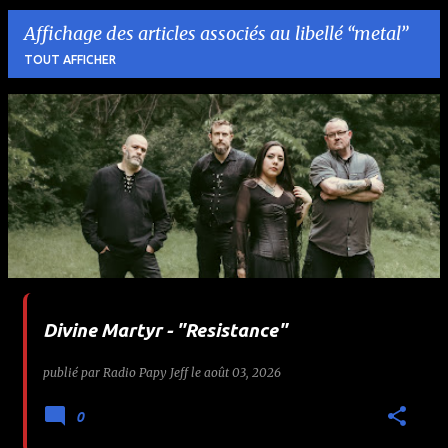
Affichage des articles associés au libellé
metal
TOUT AFFICHER
A
r
t
i
c
l
Divine Martyr - "Resistance"
e
publié par
Radio Papy Jeff
le
août 03, 2026
s
0