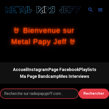
Accéder au contenu principal
🤘 Bienvenue sur
Metal Papy Jeff 🤘
Accueil
Instagram
Page Facebook
Playlists
Ma Page Bandcamp
Mes Interviews
Rechercher