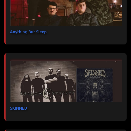
Anything But Sleep
SKINNED