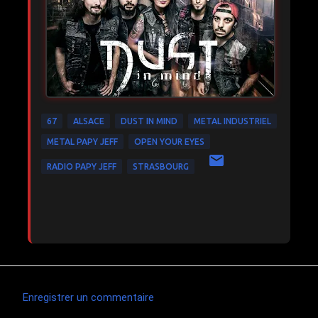
67
ALSACE
DUST IN MIND
METAL INDUSTRIEL
METAL PAPY JEFF
OPEN YOUR EYES
RADIO PAPY JEFF
STRASBOURG
Enregistrer un commentaire
C