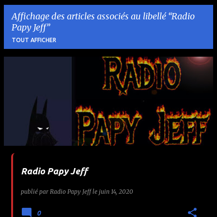
Affichage des articles associés au libellé
Radio
Papy Jeff
TOUT AFFICHER
A
r
t
i
c
l
Radio Papy Jeff
e
publié par
Radio Papy Jeff
le
juin 14, 2020
s
0