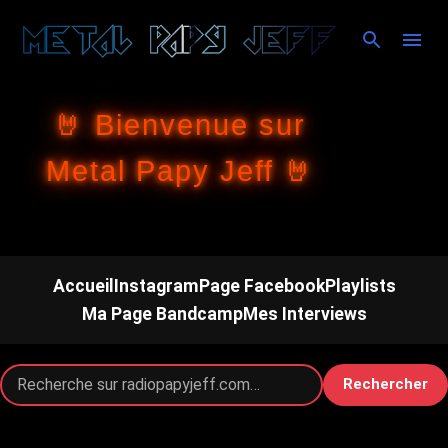
Accéder au contenu principal
🤘 Bienvenue sur
Metal Papy Jeff 🤘
Accueil
Instagram
Page Facebook
Playlists
Ma Page Bandcamp
Mes Interviews
Rechercher