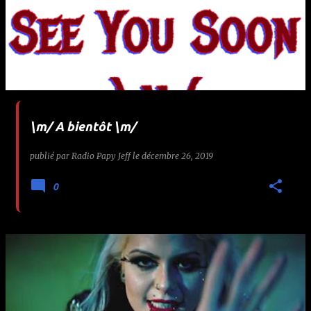
\m/ A bientôt \m/
publié par
Radio Papy Jeff
le
décembre 26, 2019
0