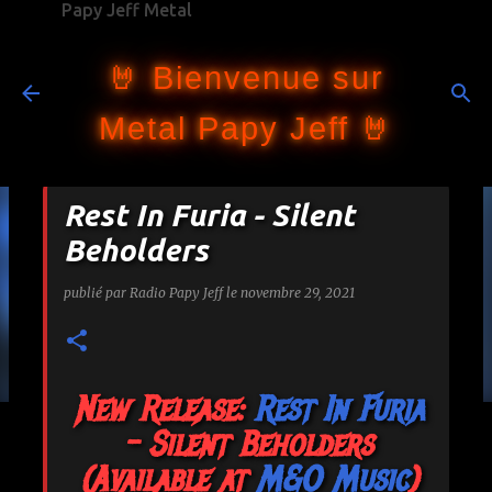
Papy Jeff Metal
Accéder au contenu principal
🤘 Bienvenue sur
Metal Papy Jeff 🤘
Rest In Furia - Silent
Beholders
publié par
Radio Papy Jeff
le
novembre 29, 2021
New Release:
Rest In Furia
- Silent Beholders
(Available at
M&O Music
)