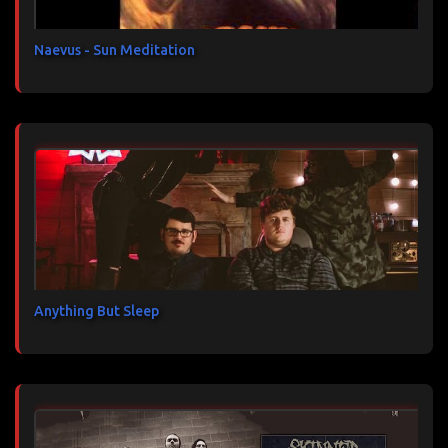
e
s
Naevus - Sun Meditation
Anything But Sleep