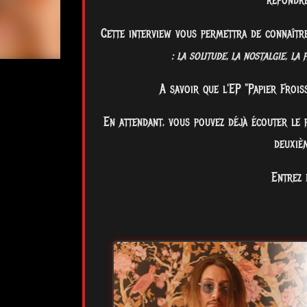
répondre
Cette interview vous permettra de connaîtr
:
l
a
s
o
lit
ud
e
,
l
a
no
s
t
algie
,
l
a
A savoir que l'EP "Papier Froi
En attendant, vous pouvez déjà écouter le 
deuxi
Entrez 