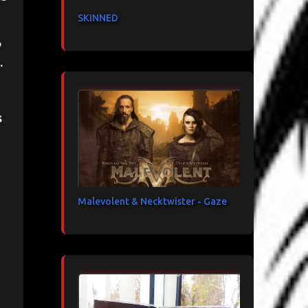
SKINNED
,
.
s
Malevolent & Necktwister - Gaze