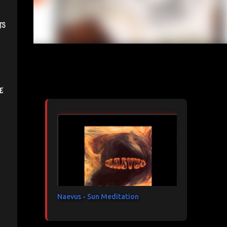
ts
Articles les plus consultés
e
Naevus - Sun Meditation