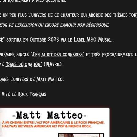
 si rapidement à mes questions.
e un peu plus l'univers de ce chanteur qui aborde des thèmes for
p
eu
r
d
e
l'e
xclus
io
n
o
u
enc
o
r
e
l'a
mou
r
n
o
n
r
é
c
ip
r
o
que
.
ssé" sortira en Octobre 2023 via le Label M&O Music...
premier single "
J'en ai dit des conneries"
et très prochainement, l
ème
"Sans détonation"
(14Avril).
dans l'univers de Matt Matteo.
Vive le Rock Français