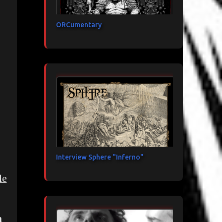
ORCumentary
Interview Sphere "Inferno"
le
n