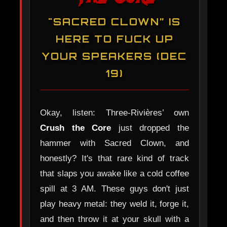
"SACRED CLOWN” IS
HERE TO FUCK UP
YOUR SPEAKERS (DEC
19)
Okay, listen: Three-Rivières’ own
Crush the Core
just dropped the
hammer with Sacred Clown, and
honestly? It's that rare kind of track
that slaps you awake like a cold coffee
spill at 3 AM. These guys don't just
play heavy metal: they weld it, forge it,
and then throw it at your skull with a