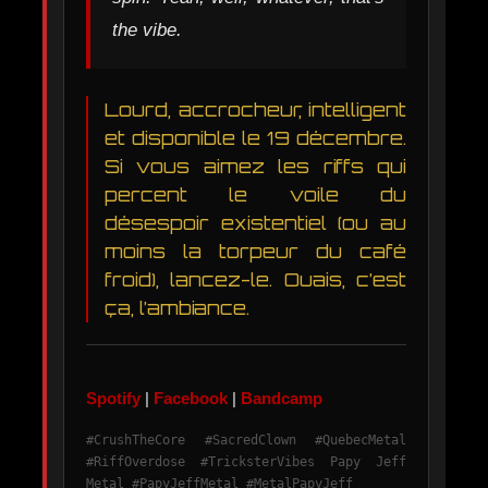
the vibe.
Lourd, accrocheur, intelligent
et disponible le 19 décembre.
Si vous aimez les riffs qui
percent le voile du
désespoir existentiel (ou au
moins la torpeur du café
froid), lancez-le. Ouais, c’est
ça, l’ambiance.
Spotify
|
Facebook
|
Bandcamp
#CrushTheCore #SacredClown #QuebecMetal
#RiffOverdose #TricksterVibes Papy Jeff
Metal #PapyJeffMetal #MetalPapyJeff