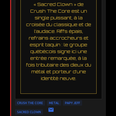
« Sacred Clown » de
Crush The Core est un
single puissant, à la
croisée du classique et de
l’audace. Riffs épais,
refrains accrocheurs et
esprit taquin : le groupe
québécois signe ici une
entrée remarquée, à la
fois tributaire des dieux du
métal et porteur d’une
identité neuve.
CRUSH THE CORE
METAL
PAPY JEFF
SACRED CLOWN