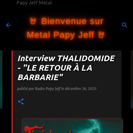
Papy Jeff Metal
Accéder au contenu principal
🤘 Bienvenue sur
Metal Papy Jeff 🤘
Interview THALIDOMIDE
- "LE RETOUR À LA
BARBARIE"
publié par
Radio Papy Jeff
le
décembre 26, 2025