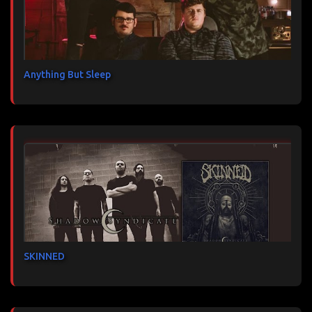
Anything But Sleep
SKINNED