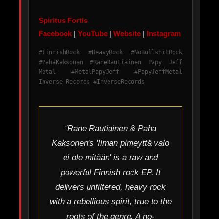
Spiritus Fortis
Facebook
|
YouTube
|
Website
|
Instagram
#FinnishRock #HeavyRock #NoBullshitRock
#PahaKaksonen #RaneRautiainen Papy Jeff
Metal #MetalPapyJeff #PapyJeffMetal
Inverse Records #InverseRecords
"Rane Rautiainen & Paha
Kaksonen's 'Ilman pimeyttä valo
ei ole mitään' is a raw and
powerful Finnish rock EP. It
delivers unfiltered, heavy rock
with a rebellious spirit, true to the
roots of the genre. A no-