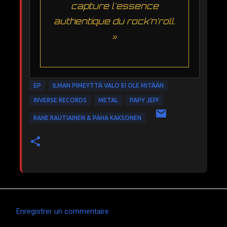
capture l'essence
authentique du rock’n’roll.
»
EP
ILMAN PIMEYTTÄ VALO EI OLE MITÄÄN
INVERSE RECORDS
METAL
PAPY JEFF
RANE RAUTIAINEN & PAHA KAKSONEN
Enregistrer un commentaire
C