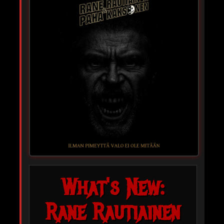
What's New:
Rane Rautiainen