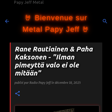
Papy Jeff Metal
Accéder au contenu principal
🤘 Bienvenue sur
Metal Papy Jeff 🤘
Rane Rautiainen & Paha
Kaksonen - "Ilman
pimeyttä valo ei ole
mitään"
publié par
Radio Papy Jeff
le
décembre 18, 2025