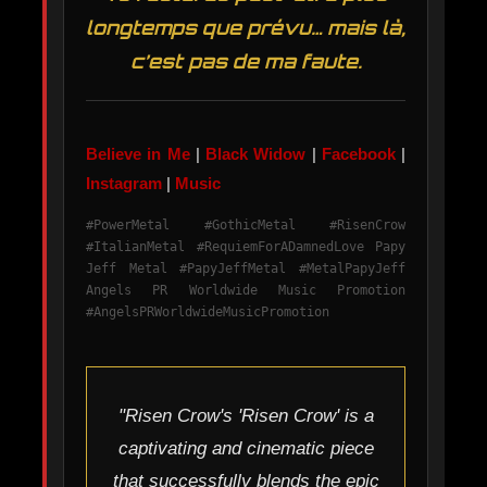
longtemps que prévu… mais là,
c’est pas de ma faute.
Believe in Me
|
Black Widow
|
Facebook
|
Instagram
|
Music
#PowerMetal #GothicMetal #RisenCrow
#ItalianMetal #RequiemForADamnedLove Papy
Jeff Metal #PapyJeffMetal #MetalPapyJeff
Angels PR Worldwide Music Promotion
#AngelsPRWorldwideMusicPromotion
"Risen Crow's 'Risen Crow' is a
captivating and cinematic piece
that successfully blends the epic