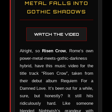
METAL FALLS INTO
GOTHIC SHADOWS
WATCH THE VIDEO
Alright, so
Risen Crow
, Rome’s own
power-metal-meets-gothic-darkness
hybrid, have this music video for the
title track “Risen Crow”, taken from
their debut album Requiem For a
Damned Love. It’s been out for a while,
sure, but honestly? It still hits
ridiculously hard. Like someone
blended Nightwish’s grandeur with