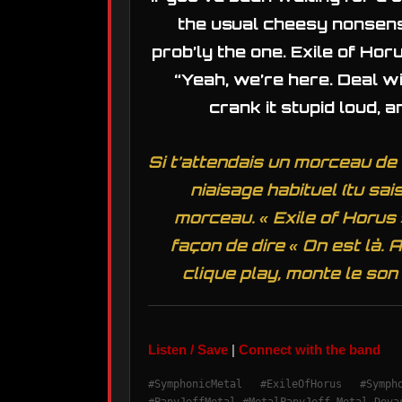
the usual cheesy nonsense
prob’ly the one. Exile of Horu
“Yeah, we’re here. Deal wit
crank it stupid loud, 
Si t’attendais un morceau d
niaisage habituel (tu sais
morceau. « Exile of Horus »
façon de dire « On est là. A
clique play, monte le son 
Listen / Save
|
Connect with the band
#SymphonicMetal #ExileOfHorus #Symp
#PapyJeffMetal #MetalPapyJeff Metal Deva