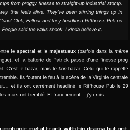
umps from proggy finesse to straight-up industrial stomp.
ay that feels alive. They’ve been stirring things up in
 Canal Club, Fallout and they headlined Riffhouse Pub on
People said the walls shook. I kinda believe it.
entre le
spectral
et le
majestueux
(parfois dans la
même
gue), et la batterie de Patrick passe d’une finesse prog
el
. C’est le bazar, mais le
bon
bazar. Celui qui te rappelle
tremble. Ils foutent le feu à la scène de la Virginie centrale
ut… et ils ont carrément headliné le Riffhouse Pub le 29
les murs ont tremblé. Et franchement… j’y crois.
 symphonic metal track with big drama but not