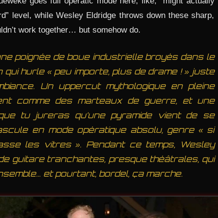
eweke goes full operatic mode here, like, “might actually
d” level, while Wesley Eldridge throws down these sharp,
houldn’t work together… but somehow do.
une poignée de boue industrielle broyés dans le
qui hurle « peu importe, plus de drame ! » juste
’ambiance. Un uppercut mythologique en pleine
ppent comme des marteaux de guerre, et une
que tu jureras qu’une pyramide vient de se
scule en mode opératique absolu, genre « si
asse les vitres ». Pendant ce temps, Wesley
de guitare tranchantes, presque théâtrales, qui
ensemble… et pourtant, bordel, ça marche.