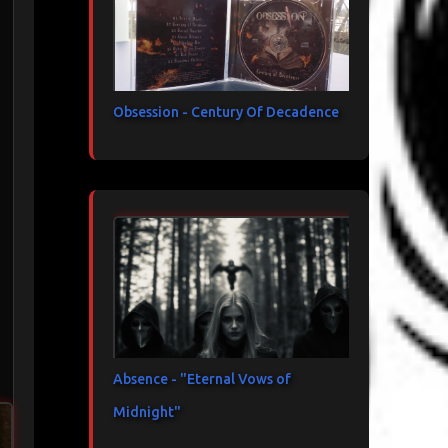
Obsession - Century Of Decadence
Absence - "Eternal Vows of
Midnight"