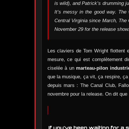
is wild), and Patrick’s drumming j
It’s messy in the good way. The w
Central Virginia since March, The
November 29 for the release show. 
Les claviers de Tom Wright flottent 
mesure, ce qui est complètement din
ciselée à un
marteau-pilon industri
que la musique, ça vit, ça respire, ça 
depuis mars : The Canal Club, Fallo
novembre pour la release. On dit que 
If you’ve been waiting for a