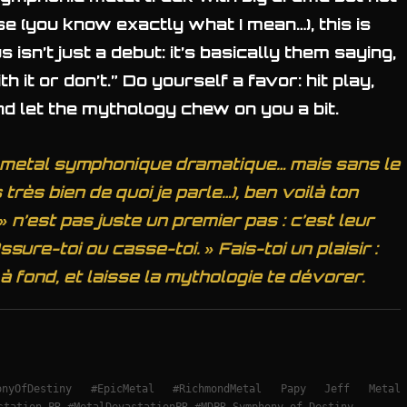
 (you know exactly what I mean…), this is
s isn’t just a debut: it’s basically them saying,
h it or don’t.” Do yourself a favor: hit play,
and let the mythology chew on you a bit.
e metal symphonique dramatique… mais sans le
 très bien de quoi je parle…), ben voilà ton
 n’est pas juste un premier pas : c’est leur
ssure-toi ou casse-toi. » Fais-toi un plaisir :
à fond, et laisse la mythologie te dévorer.
honyOfDestiny #EpicMetal #RichmondMetal Papy Jeff Metal
station PR #MetalDevastationPR #MDPR Symphony of Destiny