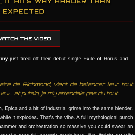
, IT HITS WAY HARDER THAN
EXPECTED
WATCH THE VIDEO
iny
just fired off their debut single Exile of Horus and…
aire de Richmond, vient de balancer leur tout
s »… et putain, je m’y attendais pas du tout.
Epica and a bit of industrial grime into the same blender,
hile it explodes. That’s the vibe. A full mythological punch
warhammer and orchestration so massive you could swear an