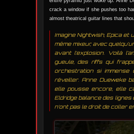
entire pyramid just woke up. Anne Du
crack a window if she pushes too har
almost theatrical guitar lines that s
Imagine Nightwish, Epica et 
même mixeur, avec quelqu’un 
avant l’explosion. Voilà l
gueule, des riffs qui fra
orchestration si immense 
réveiller. Anne Dueweke ba
elle pousse encore, elle c
Eldridge balance des lignes 
n’ont pas le droit de coller 