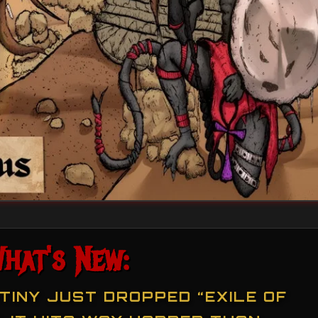
hat's New:
TINY JUST DROPPED “EXILE OF