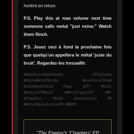
hurlent en retour.
P.S. Play this at max volume next time
someone calls metal "just noise." Watch
them flinch.
P.S. Jouez ceci à fond la prochaine fois
que quelqu’un appellera le métal 'juste du
bruit'. Regardez-les tressaillir.
#DeathcoreBackwoods #ThyEnemy
#MaineMetalMurder #DuelVocalDoom
#2020NeverDied Papy Jeff Metal
#PapyJeffMetal #MetalPapyJeff #EP
#Chapters Metal Devastation PR
#MetalDevastationPR #MDPR
"Thy Enemy's 'Chapters' EP