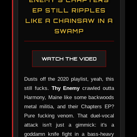
EP STILL RIPPLES
LIKE A CHAINSAW IN A
SWAMP
WATCH THE VIDEO
Dusts off the 2020 playlist, yeah, this
still fucks.
Thy Enemy
crawled outta
Harmony, Maine like some backwoods
metal militia, and their Chapters EP?
Pure fucking venom. That duel-vocal
attack isn't just a gimmick: it's a
goddamn knife fight in a bass-heavy