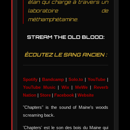
élan qui charge à travers un
laboratoire de
méthamphétamine.
STREAM THE OLD BLOOD:
ÉCOUTEZ LE SANG ANCIEN :
Spotify
|
Bandcamp
|
Solo.to
|
YouTube
|
YouTube Music
|
Wix
|
MeWe
|
Reverb
Nation
|
Store
|
Facebook
|
Website
"Chapters" is the sound of Maine’s woods
screaming back.
'Chapters' est le son des bois du Maine qui