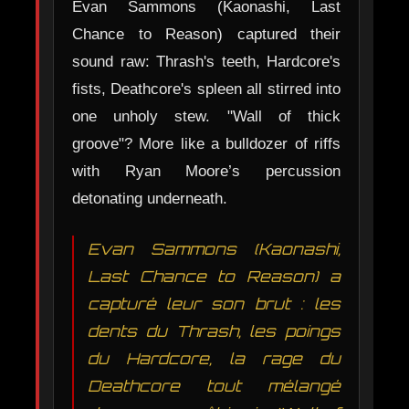
Evan Sammons (Kaonashi, Last
Chance to Reason) captured their
sound raw: Thrash's teeth, Hardcore's
fists, Deathcore's spleen all stirred into
one unholy stew. "Wall of thick
groove"? More like a bulldozer of riffs
with Ryan Moore’s percussion
detonating underneath.
Evan Sammons (Kaonashi,
Last Chance to Reason) a
capturé leur son brut : les
dents du Thrash, les poings
du Hardcore, la rage du
Deathcore tout mélangé