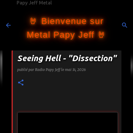
Papy Jeff Metal
Accéder au contenu principal
🤘 Bienvenue sur
Metal Papy Jeff 🤘
Seeing Hell - "Dissection"
publié par
Radio Papy Jeff
le
mai 14, 2026