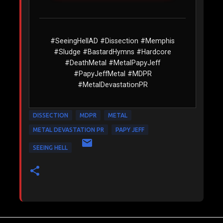
#SeeingHellAD #Dissection #Memphis
#Sludge #BastardHymns #Hardcore
#DeathMetal #MetalPapyJeff
#PapyJeffMetal #MDPR
#MetalDevastationPR
DISSECTION
MDPR
METAL
METAL DEVASTATION PR
PAPY JEFF
SEEING HELL