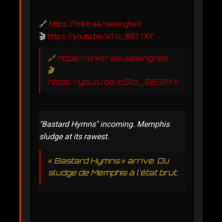
🔗
https://linktr.ee/seeinghell
🎬
https://youtu.be/o3lo_8B31XY
🔗
https://linktr.ee/seeinghell
🎬
https://youtu.be/o3lo_8B31XY
"Bastard Hymns" incoming. Memphis
sludge at its rawest.
« Bastard Hymns » arrive. Du
sludge de Memphis à l'état brut.