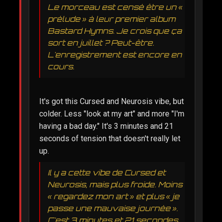
Le morceau est censé être un «
prélude » à leur premier album
Bastard Hymns. Je crois que ça
sort en juillet ? Peut-être.
L'enregistrement est encore en
cours.
It's got this Cursed and Neurosis vibe, but
colder. Less "look at my art" and more "I'm
having a bad day." It's 3 minutes and 21
seconds of tension that doesn't really let
up.
Il y a cette vibe de Cursed et
Neurosis, mais plus froide. Moins
« regardez mon art » et plus « je
passe une mauvaise journée ».
C'est 3 minutes et 21 secondes