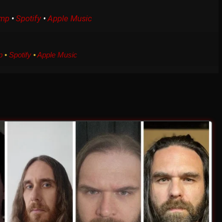
mp
•
Spotify
•
Apple Music
p
•
Spotify
•
Apple Music