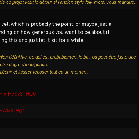
 ce projet vaut le détour si l'ancien style folk-metal vous manque.
n yet, which is probably the point, or maybe just a
nding on how generous you want to be about it.
g this and just let it sit for a while.
on définitive, ce qui est probablement le but, ou peut-être juste une
otre degré d'indulgence.
fléchir et laisser reposer tout ça un moment.
v=x-H7Sv3_HQ0
x-H7Sv3_HQ0