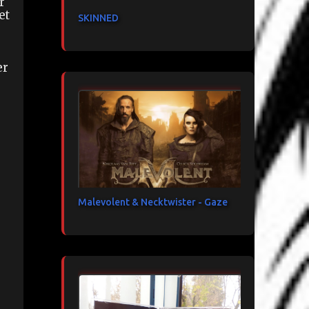
r
et
SKINNED
er
Malevolent & Necktwister - Gaze