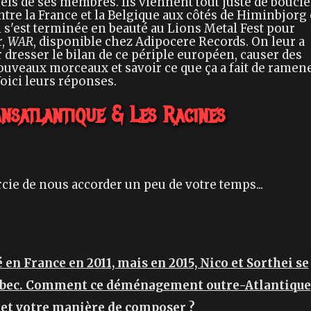
ls de ses membres. Ils viennent tout juste de boucle
tre la France et la Belgique aux côtés de Himinbjorg 
i s'est terminée en beauté au Lions Metal Fest pour
r,
WAR
, disponible chez Adipocere Records. On leur a
 dresser le bilan de ce périple européen, causer des
nouveaux morceaux et savoir ce que ça a fait de ramen
Voici leurs réponses.
ansatlantique & Les Racines
cie de nous accorder un peu de votre temps...
 en France en 2011, mais en 2015, Nico et Sorthei se
Québec. Comment ce déménagement outre-Atlantique
e et votre manière de composer
?