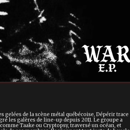
s gelées de la scène métal québécoise, Dépérir trace
lgré les galères de line-up depuis 2011. Le groupe a
 comme Taake ou Cryptopsy, traversé un océan, et