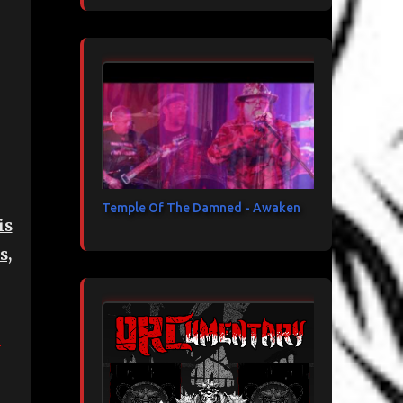
Temple Of The Damned - Awaken
is
s,
a