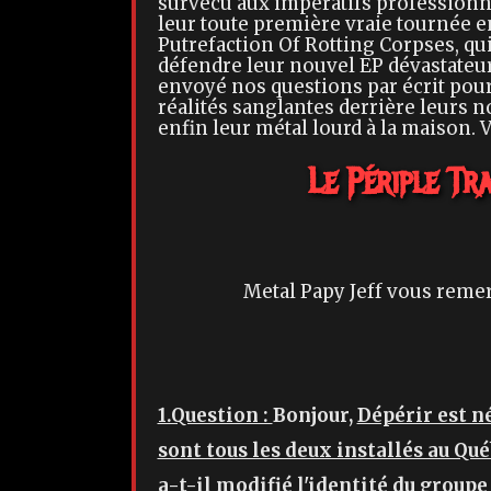
survécu aux impératifs professionne
leur toute première vraie tournée en
Putrefaction Of Rotting Corpses, qu
défendre leur nouvel EP dévastateu
envoyé nos questions par écrit pour
réalités sanglantes derrière leurs 
enfin leur métal lourd à la maison. 
Le Périple Tr
Metal Papy Jeff vous remer
1.Question :
Bonjour,
Dépérir est né
sont tous les deux installés au 
a-t-il modifié l'identité du group