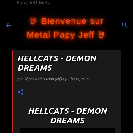
Papy Jeff Metal
Accéder au contenu principal
🤘 Bienvenue sur
Metal Papy Jeff 🤘
HELLCATS - DEMON
DREAMS
publié par
Radio Papy Jeff
le
juillet 10, 2018
HELLCATS - DEMON
DREAMS