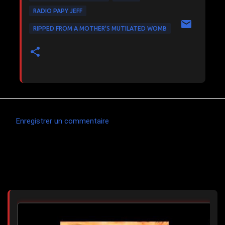
RADIO PAPY JEFF
RIPPED FROM A MOTHER'S MUTILATED WOMB
Enregistrer un commentaire
C
o
m
Articles les plus consultés
m
e
n
t