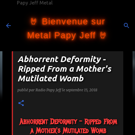
Papy Jeff Metal
Accéder au contenu principal
🤘 Bienvenue sur
Metal Papy Jeff 🤘
Abhorrent Deformity -
Ripped From a Mother's
Mutilated Womb
publié par
Radio Papy Jeff
le
septembre 15, 2018
Abhorrent Deformity - Ripped From
a Mother's Mutilated Womb