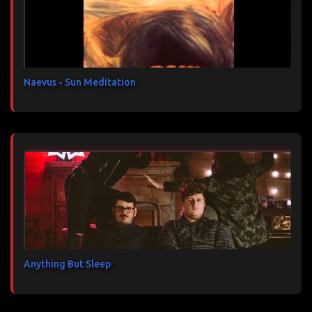
a
i
r
e
s
Naevus - Sun Meditation
Anything But Sleep