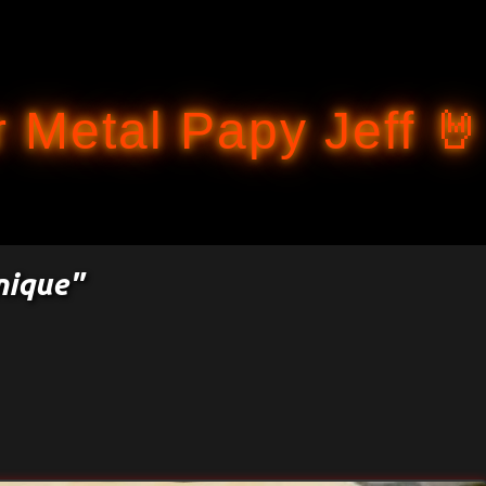
Accéder au contenu principal
 Metal Papy Jeff 🤘
nique"