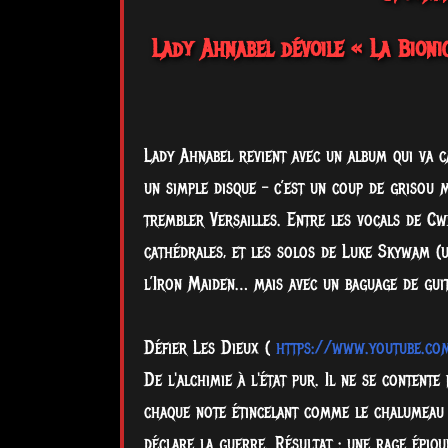
Lady Ahnabel dévoile « La Bioni
Lady Ahnabel revient avec un album qui va ca
un simple disque – c’est un coup de grisou mé
trembler Versailles. Entre les vocals de Cw
cathédrales, et les solos de Luke Skywam (u
l’Iron Maiden… mais avec un baguage de guit
Défier Les Dieux (
https://www.youtube.co
De l'alchimie à l'état pur. Il ne se contente
chaque note étincelant comme le chalumeau
déclare la guerre. Résultat : une rage épiqu