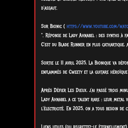
d’assaut.
Sur Bionic (
https://www.youtube.com/wat
". Réponse de Lady Ahnabel : des synths à fa
C’est du Blade Runner en plus cathartique, 
Sortie le 11 avril 2025, La Bionique va déf
enflammés de Cweety et la guitare héroïque 
Après Défier Les Dieux, j’ai passé trois mi
Lady Ahnabel a ce talent rare : leur metal vi
l’électricité. En 2025, on a tous besoin de 
Liens utiles (ou regrettez-le éternellement) 