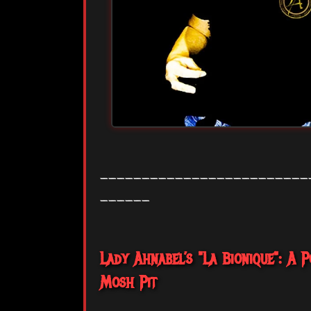
_________________________
______
Lady Ahnabel’s "La Bionique": A
Mosh Pit