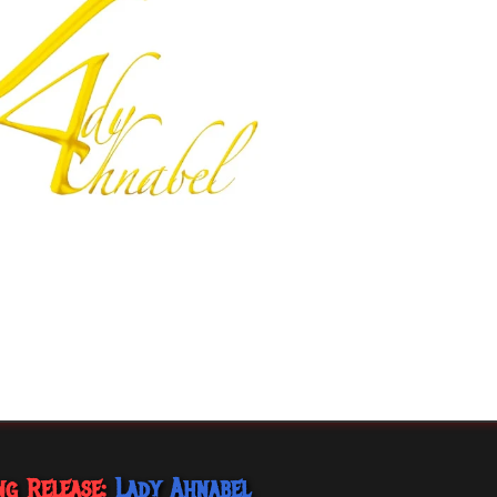
ng Release:
Lady Ahnabel