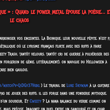
que » : Quand le power metal épouse la poésie… e
le chaos
rboniser vos enceintes. La Bionique, leur nouvelle pépite, n’est p
tallique où le lyrisme français flirte avec des riffs à faire
eety Trash, tantôt velours, tantôt cri de guerre à pulvériser des
n forgeron de génie, littéralement), on navigue du Helloween à
are bien gaulois.
m/watch?v=QiDGy37Vkbg
) Le travail de
Luke Skywam
à la guitare
 pas de jouer des riffs, il les forge dans une fonderie mythique,
 d'un soudeur. Et
Cweety
? La nana balance du verbe comme on
e, mais précise. Imaginez un duel entre un samouraï et un char