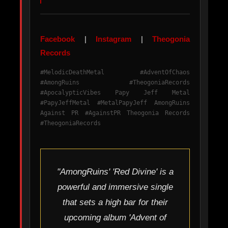
Facebook
|
Instagram
|
Theogonia
Records
#MelodicDeathMetal #AdventOfChaos
#AmongRuins #TheogoniaRecords
#ApocalypticVibes Papy Jeff Metal
#PapyJeffMetal #MetalPapyJeff AmongRuins
Against PR #AgainstPR Theogonia Records
#TheogoniaRecords
"AmongRuins' 'Red Divine' is a
powerful and immersive single
that sets a high bar for their
upcoming album 'Advent of