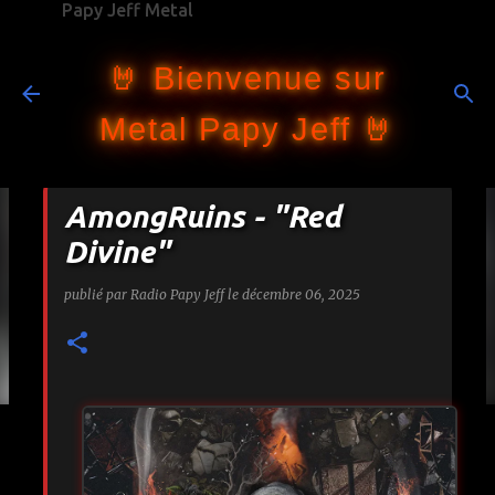
Papy Jeff Metal
Accéder au contenu principal
🤘 Bienvenue sur
Metal Papy Jeff 🤘
AmongRuins - "Red
Divine"
publié par
Radio Papy Jeff
le
décembre 06, 2025