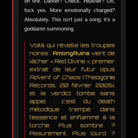
on fire. Darker? Check. Heavier? Oh,
fuck yes. More emotionally charged?
Absolutely. This isn't just a song; it's a
goddamn summoning.
Voilà qui réveille les troupes
noires :
AmongRuins
vient de
lâcher « Red Divine », premier
extrait de leur futur opus
Advent of Chaos
(Theogonia
Records, 20 février 2026),
et le verdict tombe sans
appel : c’est du death
mélodique trempé dans
l’essence et enflammé à la
torche. Plus sombre ?
Assurément. Plus lourd ?