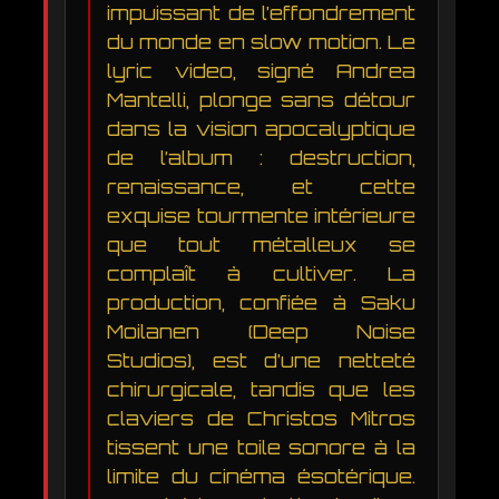
impuissant de l’effondrement
du monde en slow motion. Le
lyric video, signé Andrea
Mantelli, plonge sans détour
dans la vision apocalyptique
de l’album : destruction,
renaissance, et cette
exquise tourmente intérieure
que tout métalleux se
complaît à cultiver. La
production, confiée à Saku
Moilanen (Deep Noise
Studios), est d’une netteté
chirurgicale, tandis que les
claviers de Christos Mitros
tissent une toile sonore à la
limite du cinéma ésotérique.