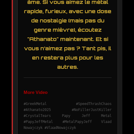
âme. Si vous aimez le métal
rapide, furieux, avec une dose
de nostalgie (mais pas du
genre mièvre), écoutez
"Athanato" maintenant. Et si
vous n’aimez pas ? Tant pis, il
en restera plus pour les
autres.
More Video
#GreekMetal #SpeedThrashChaos
#Athanato2025 #NoFillerJustKiller
#CrystalTears Papy Jeff Metal
#PapyJeffMetal #MetalPapyJeff Vlaad
Nowajczyk #VlaadNowajczyk