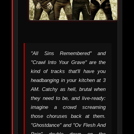
"All Sins Remembered" and
"Crawl Into Your Grave" are the
kind of tracks that'll have you
headbanging in your kitchen at 3
AM. Catchy as hell, brutal when
they need to be, and live-ready:
imagine a crowd screaming
those choruses back at them.
"Ghostdance" and "Ov Flesh And