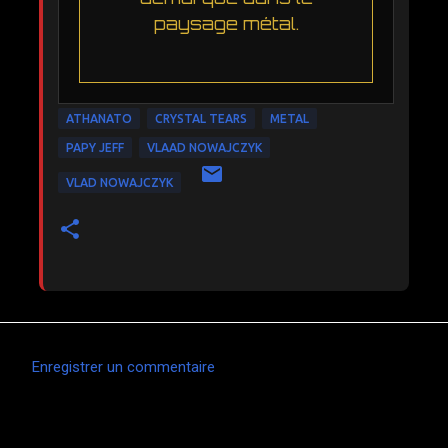
paysage métal.
ATHANATO
CRYSTAL TEARS
METAL
PAPY JEFF
VLAAD NOWAJCZYK
VLAD NOWAJCZYK
Enregistrer un commentaire
C
o
m