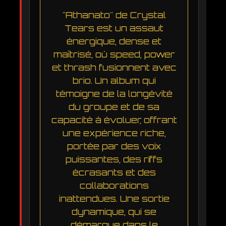
"Athanato" de Crystal
Tears est un assaut
énergique, dense et
maîtrisé, où speed, power
et thrash fusionnent avec
brio. Un album qui
témoigne de la longévité
du groupe et de sa
capacité à évoluer, offrant
une expérience riche,
portée par des voix
puissantes, des riffs
écrasants et des
collaborations
inattendues. Une sortie
dynamique, qui se
démarque dans le