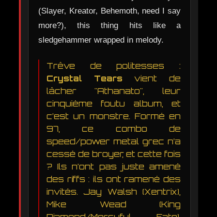
(Slayer, Kreator, Behemoth, need I say
more?), this thing hits like a
sledgehammer wrapped in melody.
Trêve de politesses :
Crystal Tears
vient de
lâcher "Athanato", leur
cinquième foutu album, et
c’est un monstre. Formé en
97, ce combo de
speed/power metal grec n’a
cessé de broyer, et cette fois
? Ils n’ont pas juste amené
des riffs : ils ont ramené des
invités. Jay Walsh (Xentrix),
Mike Wead (King
Diamond/Mercyful Fate),