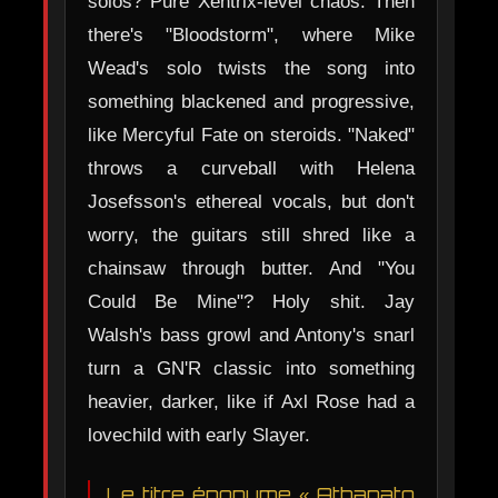
solos? Pure Xentrix-level chaos. Then
there's "Bloodstorm", where Mike
Wead's solo twists the song into
something blackened and progressive,
like Mercyful Fate on steroids. "Naked"
throws a curveball with Helena
Josefsson's ethereal vocals, but don't
worry, the guitars still shred like a
chainsaw through butter. And "You
Could Be Mine"? Holy shit. Jay
Walsh's bass growl and Antony's snarl
turn a GN'R classic into something
heavier, darker, like if Axl Rose had a
lovechild with early Slayer.
Le titre éponyme « Athanato