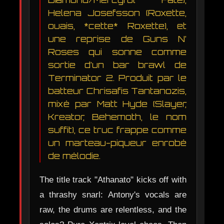
Helena Josefsson (Roxette,
ouais, *cette* Roxette), et
une reprise de Guns N’
Roses qui sonne comme
sortie d’un bar brawl de
Terminator 2. Produit par le
batteur Chrisafis Tantanozis,
mixé par Matt Hyde (Slayer,
Kreator, Behemoth, le nom
suffit), ce truc frappe comme
un marteau-piqueur enrobé
de mélodie.
The title track "Athanato" kicks off with
a thrashy snarl: Antony's vocals are
raw, the drums are relentless, and the