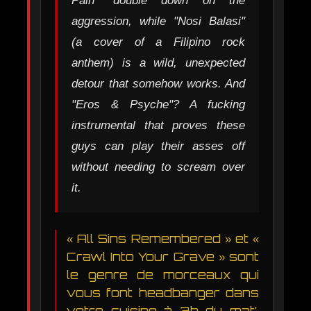
Pain" double down on the
aggression, while "Nosi Balasi"
(a cover of a Filipino rock
anthem) is a wild, unexpected
detour that somehow works. And
"Eros & Psyche"? A fucking
instrumental that proves these
guys can play their asses off
without needing to scream over
it.
« All Sins Remembered » et «
Crawl Into Your Grave » sont
le genre de morceaux qui
vous font headbanger dans
votre cuisine à 3h du mat’.