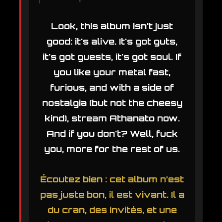
Look, this album isn't just
good: it's alive. It's got guts,
it's got guests, it's got soul. If
you like your metal fast,
furious, and with a side of
nostalgia (but not the cheesy
kind), stream Athanato now.
And if you don't? Well, fuck
you, more for the rest of us.
Écoutez bien : cet album n’est
pas juste bon, il est vivant. Il a
du cran, des invités, et une