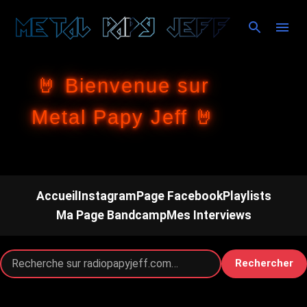
Accéder au contenu principal
🤘 Bienvenue sur
Metal Papy Jeff 🤘
Accueil
Instagram
Page Facebook
Playlists
Ma Page Bandcamp
Mes Interviews
Rechercher