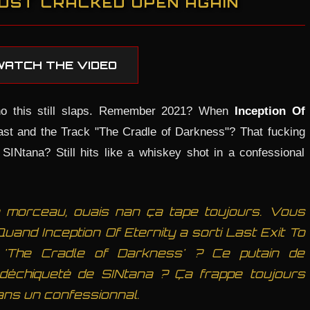
UST CRACKED OPEN AGAIN
WATCH THE VIDEO
no this still slaps. Remember 2021? When
Inception Of
st and the Track "The Cradle of Darkness"? That fucking
INtana? Still hits like a whiskey shot in a confessional
e morceau, ouais nan ça tape toujours. Vous
nd Inception Of Eternity a sorti Last Exit To
'The Cradle of Darkness' ? Ce putain de
déchiqueté de SINtana ? Ça frappe toujours
ns un confessionnal.