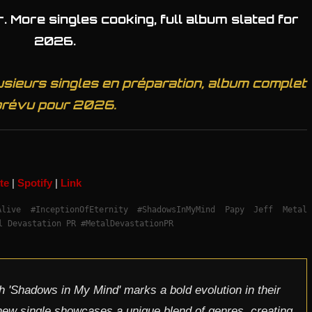
r. More singles cooking, full album slated for
2026.
Plusieurs singles en préparation, album complet
prévu pour 2026.
te
|
Spotify
|
Link
cAlive #InceptionOfEternity #ShadowsInMyMind Papy Jeff Metal
l Devastation PR #MetalDevastationPR
ith 'Shadows in My Mind' marks a bold evolution in their
ew single showcases a unique blend of genres, creating