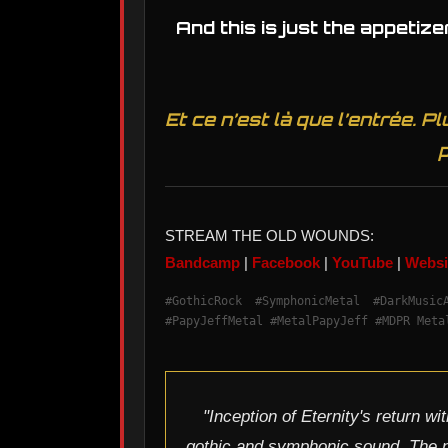
And this is just the appetize
Et ce n’est là que l’entrée. 
STREAM THE OLD WOUNDS:
Bandcamp
|
Facebook
|
YouTube
|
Websi
#GothicRock #SymphonicMetal #DarkMusi
#PapyJeffMetal #MetalPapyJeff #MDPR Meta
"Inception of Eternity's return w
gothic and symphonic sound. The n