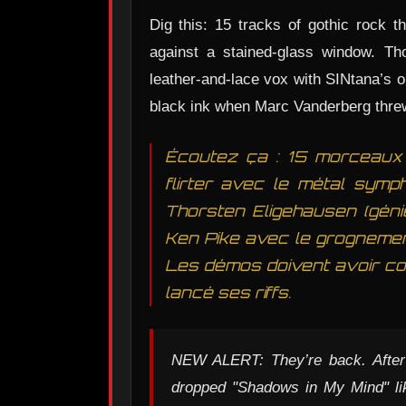
Dig this: 15 tracks of gothic rock th
against a stained-glass window. T
leather-and-lace vox with SINtana’s o
black ink when Marc Vanderberg threw 
Écoutez ça : 15 morceaux 
flirter avec le métal symph
Thorsten Eligehausen (génie
Ken Pike avec le grognement
Les démos doivent avoir co
lancé ses riffs.
NEW ALERT: They’re back. After f
dropped "Shadows in My Mind" lik