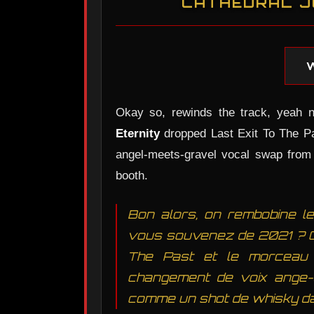
CATHEDRAL J
Okay so, rewinds the track, yeah 
Eternity
dropped Last Exit To The Pa
angel-meets-gravel vocal swap from S
booth.
Bon alors, on rembobine l
vous souvenez de 2021 ? Qua
The Past et le morceau 
changement de voix ange-
comme un shot de whisky da