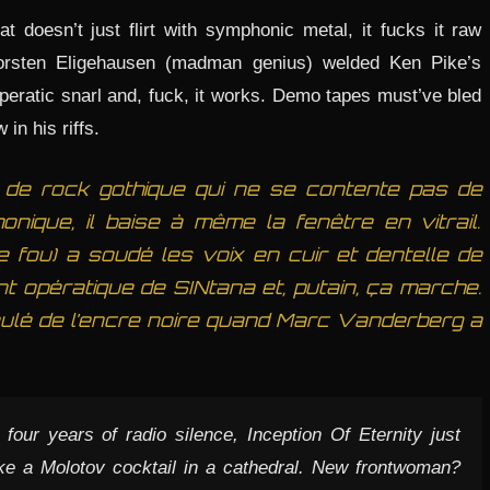
at doesn’t just flirt with symphonic metal, it fucks it raw
horsten Eligehausen (madman genius) welded Ken Pike’s
peratic snarl and, fuck, it works. Demo tapes must’ve bled
in his riffs.
de rock gothique qui ne se contente pas de
onique, il baise à même la fenêtre en vitrail.
 fou) a soudé les voix en cuir et dentelle de
 opératique de SINtana et, putain, ça marche.
ulé de l’encre noire quand Marc Vanderberg a
our years of radio silence, Inception Of Eternity just
e a Molotov cocktail in a cathedral. New frontwoman?