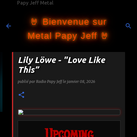
Papy Jeff Metal
Accéder au contenu principal
🤘 Bienvenue sur
Metal Papy Jeff 🤘
Lily Löwe - "Love Like
This”
publié par
Radio Papy Jeff
le
janvier 08, 2026
Upcoming