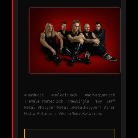
#HardRock #MelodicRock #NorwegianRock
#FemaleFrontedRock #NewSingle Papy Jeff
Metal #PapyJeffMetal #MetalPapyJeff Asher
Media Relations #AsherMediaRelations