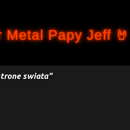
Accéder au contenu principal
 Metal Papy Jeff 🤘
trone swiata"