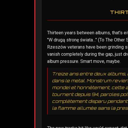
THIR
Thirteen years between albums, that's eit
"W drugą stronę świata…" (To The Other 
Rzeszów veterans have been grinding sinc
vanish completely during the gap, just d
album pressure. Smart move, maybe.
Treize ans entre deux albums, c'
dans le metal. Monstrum revient
monde) et honnêtement, cette 
tournent depuis 94, paroles polo
complètement disparu pendant l'i
la flamme allumée sans la press