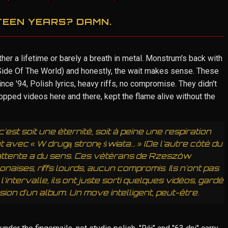
TEEN YEARS? DAMN.
her a lifetime or barely a breath in metal. Monstrum's back with
Side Of The World) and honestly, the wait makes sense. These
e '94, Polish lyrics, heavy riffs, no compromise. They didn't
ropped videos here and there, kept the flame alive without the
est soit une éternité, soit à peine une respiration
 avec « W drugą stronę świata… » (De l'autre côté du
attente a du sens. Ces vétérans de Rzeszów
naises, riffs lourds, aucun compromis. Ils n'ont pas
ntervalle, ils ont juste sorti quelques vidéos, gardé
ion d'un album. Un move intelligent, peut-être.