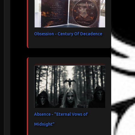
Obsession - Century Of Decadence
Absence - "Eternal Vows of
Midnight"