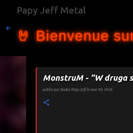
Papy Jeff Metal
🤘 Bienvenue sur
MonstruM - "W druga s
publié par
Radio Papy Jeff
le
mai 09, 2026