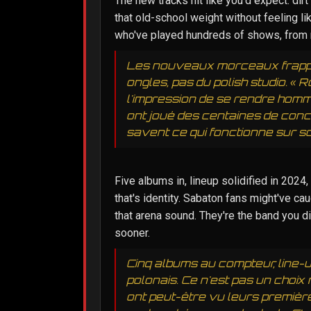
The new tracks hit like you'd expect: dirt 
that old-school weight without feeling li
who've played hundreds of shows, from m
Les nouveaux morceaux frappen
ongles, pas du polish studio. « 
l'impression de se rendre hom
ont joué des centaines de conc
savent ce qui fonctionne sur s
Five albums in, lineup solidified in 2024, 
that's identity. Sabaton fans might've c
that arena sound. They're the band you 
sooner.
Cinq albums au compteur, line-up
polonais. Ce n'est pas un choix 
ont peut-être vu leurs première