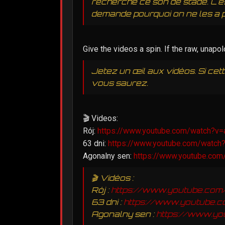
recherché ce son de stade. C'e
demande pourquoi on ne les a p
Give the videos a spin. If the raw, unapo
Jetez un œil aux vidéos. Si ce
vous saurez.
🎬 Videos:
Rój:
https://www.youtube.com/watch?v
63 dni:
https://www.youtube.com/watc
Agonalny sen:
https://www.youtube.co
🎬 Vidéos :
Rój :
https://www.youtube.co
63 dni :
https://www.youtube
Agonalny sen :
https://www.y