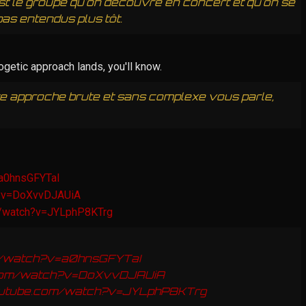
st le groupe qu'on découvre en concert et qu'on se
as entendus plus tôt.
logetic approach lands, you'll know.
tte approche brute et sans complexe vous parle,
=a0hnsGFYTaI
h?v=DoXvvDJAUiA
m/watch?v=JYLphP8KTrg
m/watch?v=a0hnsGFYTaI
.com/watch?v=DoXvvDJAUiA
outube.com/watch?v=JYLphP8KTrg