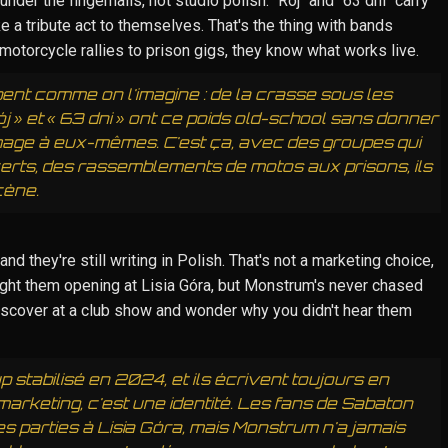
under the fingernails, not studio polish. "Rój" and "63 dni" carry
ke a tribute act to themselves. That's the thing with bands
otorcycle rallies to prison gigs, they know what works live.
t comme on l'imagine : de la crasse sous les
Rój » et « 63 dni » ont ce poids old-school sans donner
mage à eux-mêmes. C'est ça, avec des groupes qui
erts, des rassemblements de motos aux prisons, ils
cène.
and they're still writing in Polish. That's not a marketing choice,
aught them opening at Lisia Góra, but Monstrum's never chased
discover at a club show and wonder why you didn't hear them
 stabilisé en 2024, et ils écrivent toujours en
marketing, c'est une identité. Les fans de Sabaton
s parties à Lisia Góra, mais Monstrum n'a jamais