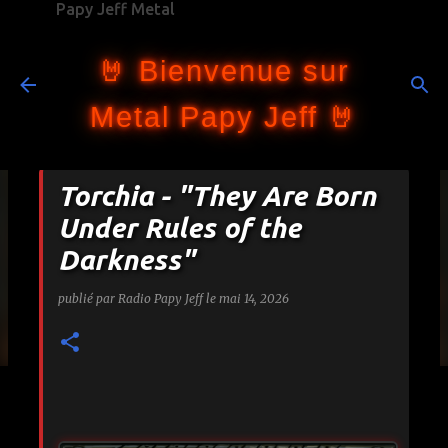
Papy Jeff Metal
Accéder au contenu principal
🤘 Bienvenue sur
Metal Papy Jeff 🤘
Torchia - "They Are Born
Under Rules of the
Darkness"
publié par
Radio Papy Jeff
le
mai 14, 2026