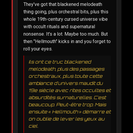
They've got that blackened melodeath
thing going, plus orchestral bits, plus this
whole 19th-century cursed universe vibe
with occult rituals and supernatural
nonsense. It's a lot. Maybe too much. But
then "Hellmouth" kicks in and you forget to
roll your eyes.
Ils ont ce truc blackened
melodeath, plus des passages
orchestraux, plus toute cette
ambiance d'univers maudit du
19e siècle avec rites occultes et
absurdités surnaturelles. C'est
beaucoup. Peut-être trop. Mais
ensuite « Hellmouth » démarre et
on oublie de lever les yeux au
ciel.