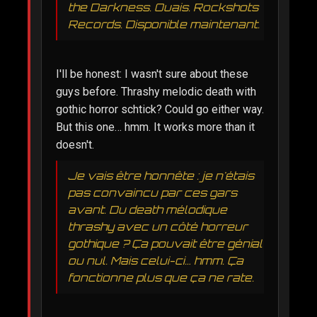
the Darkness. Ouais. Rockshots
Records. Disponible maintenant.
I'll be honest: I wasn't sure about these
guys before. Thrashy melodic death with
gothic horror schtick? Could go either way.
But this one… hmm. It works more than it
doesn't.
Je vais être honnête : je n'étais
pas convaincu par ces gars
avant. Du death mélodique
thrashy avec un côté horreur
gothique ? Ça pouvait être génial
ou nul. Mais celui-ci… hmm. Ça
fonctionne plus que ça ne rate.