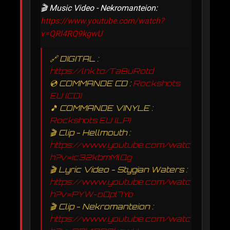
🎬 Music Video - Nekromanteion:
https://www.youtube.com/watch?
v=QRl4RQ9kgwU
🔗 DIGITAL :
https://lnk.to/TaBuRotd
💿 COMMANDE CD :
Rockshots
EU (CD)
🎵 COMMANDE VINYLE :
Rockshots EU (LP)
🎬 Clip - Hellmouth :
https://www.youtube.com/watc
h?v=ic32kbmMlQg
🎬 Lyric Video - Stygian Waters :
https://www.youtube.com/watc
h?v=PYW-oQpl7Yo
🎬 Clip - Nekromanteion :
https://www.youtube.com/watc