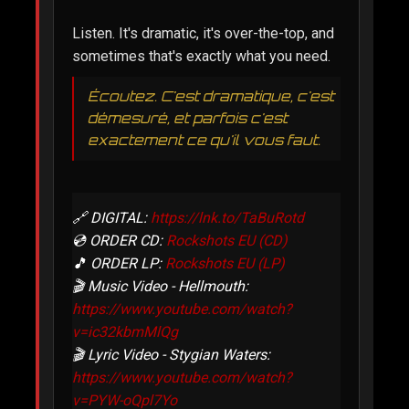
Listen. It's dramatic, it's over-the-top, and
sometimes that's exactly what you need.
Écoutez. C'est dramatique, c'est
démesuré, et parfois c'est
exactement ce qu'il vous faut.
🔗 DIGITAL:
https://lnk.to/TaBuRotd
💿 ORDER CD:
Rockshots EU (CD)
🎵 ORDER LP:
Rockshots EU (LP)
🎬 Music Video - Hellmouth:
https://www.youtube.com/watch?
v=ic32kbmMlQg
🎬 Lyric Video - Stygian Waters:
https://www.youtube.com/watch?
v=PYW-oQpl7Yo