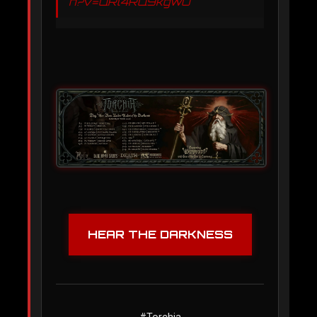
h?v=QRl4RQ9kgwU
HEAR THE DARKNESS
#Torchia