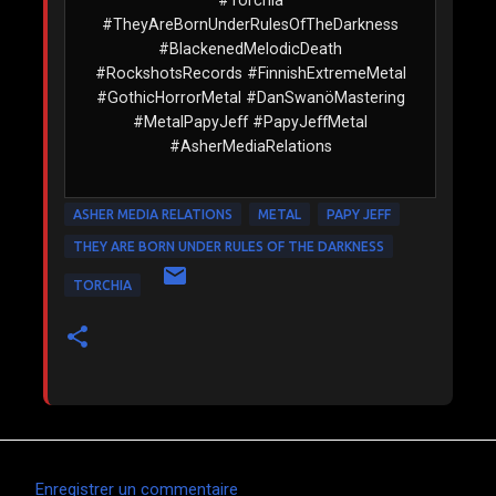
#TheyAreBornUnderRulesOfTheDarkness
#BlackenedMelodicDeath
#RockshotsRecords #FinnishExtremeMetal
#GothicHorrorMetal #DanSwanöMastering
#MetalPapyJeff #PapyJeffMetal
#AsherMediaRelations
ASHER MEDIA RELATIONS
METAL
PAPY JEFF
THEY ARE BORN UNDER RULES OF THE DARKNESS
TORCHIA
Enregistrer un commentaire