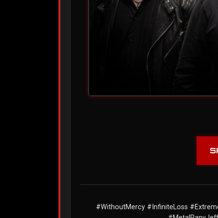
S
#WithoutMercy #InfiniteLoss #Extr
#MetalPapyJeff