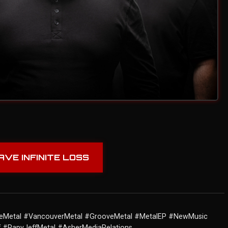
AVE INFINITE LOSS
emeMetal #VancouverMetal #GrooveMetal #MetalEP #NewMusic
 #PapyJeffMetal #AsherMediaRelations