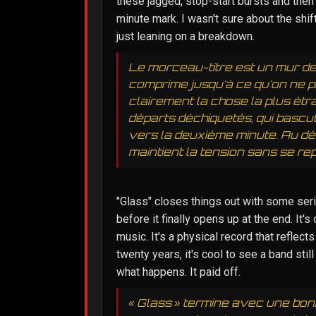
these jagged, stop-start bursts and then
minute mark. I wasn't sure about the shift
just leaning on a breakdown.
Le morceau-titre est un mur de 
comprime jusqu'à ce qu'on ne pui
clairement la chose la plus étran
départs déchiquetés, qui bascu
vers la deuxième minute. Au déb
maintient la tension sans se r
"Glass" closes things out with some seri
before it finally opens up at the end. It's
music. It's a physical record that reflects
twenty years, it's cool to see a band sti
what happens. It paid off.
« Glass » termine avec une bon