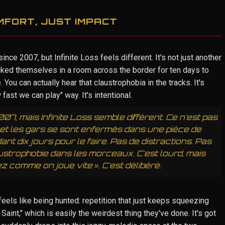
MFORT, JUST IMPACT
nce 2007, but Infinite Loss feels different. It's not just another
cked themselves in a room across the border for ten days to
 You can actually hear that claustrophobia in the tracks. It's
fast we can play" way. It's intentional.
7, mais Infinite Loss semble différent. Ce n'est pas
 et les gars se sont enfermés dans une pièce de
ant dix jours pour le faire. Pas de distractions. Pas
ustrophobie dans les morceaux. C'est lourd, mais
z comme on joue vite ». C'est délibéré.
It feels like being hunted: repetition that just keeps squeezing
 Saint," which is easily the weirdest thing they've done. It's got