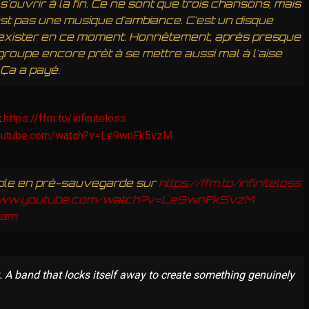
ouvrir à la fin. Ce ne sont que trois chansons, mais
'est pas une musique d'ambiance. C'est un disque
 d'exister en ce moment. Honnêtement, après presque
 groupe encore prêt à se mettre aussi mal à l'aise
 Ça a payé.
t
https://ffm.to/infiniteloss
youtube.com/watch?v=Le9wnFk5vzM
onible en pré-sauvegarde sur
https://ffm.to/infiniteloss
/www.youtube.com/watch?v=Le9wnFk5vzM
ram
 A band that locks itself away to create something genuinely