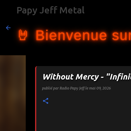
Papy Jeff Metal
🤘 Bienvenue sur
Without Mercy - "Infini
publié par
Radio Papy Jeff
le
mai 09, 2026