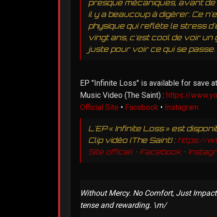
presque mécaniques, avant de s'
il y a beaucoup à digérer. Ce n
physique qui reflète le stress
vingt ans, c'est cool de voir un
juste pour voir ce qui se passe.
EP "Infinite Loss" is available for save a
Music Video (The Saint) :
https://www.
Official Site
•
Facebook
•
Instagram
L'EP « Infinite Loss » est disp
Clip vidéo (The Saint) :
https:/
Site officiel
•
Facebook
•
Instag
Without Mercy. No Comfort, Just Impact.
tense and rewarding. \m/