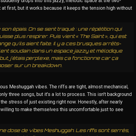
 suddenly drops into this jazzy, melodic space at the two-
 at first, but it works because it keeps the tension high without
son épais. On se sent traqué : une répétition qui
sse plus respirer. Puis vient « The Saint », qui est
ge qu'ils aient faite. Il y a ces brusques arrêts-
lent soudain dans un espace jazzy et mélodique
ut, j'étais perplexe, mais ça fonctionne car ça
eposer sur un breakdown.
ous Meshuggah vibes. The riffs are tight, almost mechanical,
 only three songs, but it's a lot to process. This isn't background
 the stress of just existing right now. Honestly, after nearly
ll willing to make themselves this uncomfortable just to see
ne dose de vibes Meshuggah. Les riffs sont serrés,