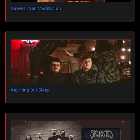
e
s
Naevus - Sun Meditation
Anything But Sleep