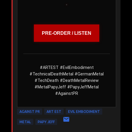
PRE-ORDER / LISTEN
#ARTEST #EvilEmbodiment
#TechnicalDeathMetal #GermanMetal
#TechDeath #DeathMetalReview
#MetalPapyJeff #PapyJeffMetal
#AgainstPR
AGAINST PR
ART EST
EVIL EMBODIMENT
METAL
PAPY JEFF