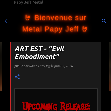
Papy Jeff Metal
Accéder au contenu principal
🤘 Bienvenue sur
Metal Papy Jeff 🤘
ART EST - "Evil
Embodiment"
publié par
Radio Papy Jeff
le
juin 02, 2026
Upcoming Release: