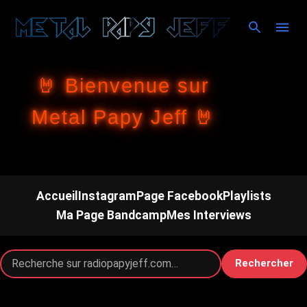
Accéder au contenu principal
🤘 Bienvenue sur
Metal Papy Jeff 🤘
Accueil
Instagram
Page Facebook
Playlists
Ma Page Bandcamp
Mes Interviews
Rechercher