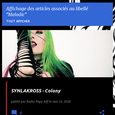
Affichage des articles associés au libellé
Melodic
TOUT AFFICHER
A
r
t
i
c
l
SYNLAKROSS - Colony
e
publié par
Radio Papy Jeff
le
mai 23, 2018
s
0