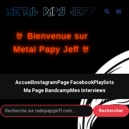
Accéder au contenu principal
🤘 Bienvenue sur
Metal Papy Jeff 🤘
Accueil
Instagram
Page Facebook
Playlists
Ma Page Bandcamp
Mes Interviews
Rechercher