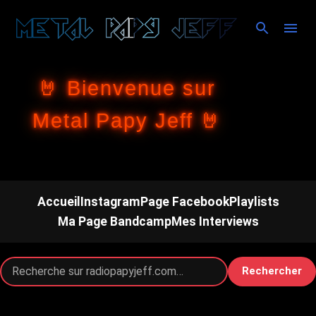
Accéder au contenu principal
🤘 Bienvenue sur
Metal Papy Jeff 🤘
Accueil
Instagram
Page Facebook
Playlists
Ma Page Bandcamp
Mes Interviews
Rechercher