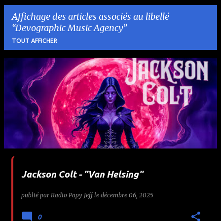
Affichage des articles associés au libellé
Devographic Music Agency
TOUT AFFICHER
A
r
t
i
c
l
Jackson Colt - "Van Helsing"
e
publié par
Radio Papy Jeff
le
décembre 06, 2025
s
0