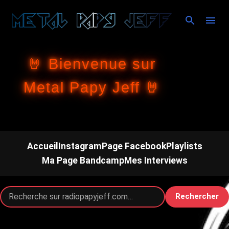
Accéder au contenu principal
🤘 Bienvenue sur
Metal Papy Jeff 🤘
Accueil
Instagram
Page Facebook
Playlists
Ma Page Bandcamp
Mes Interviews
Rechercher