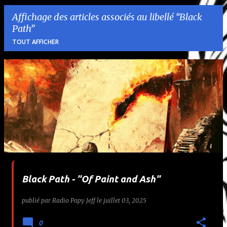
Affichage des articles associés au libellé
Black
Path
TOUT AFFICHER
A
r
t
i
c
l
Black Path - "Of Paint and Ash"
e
publié par
Radio Papy Jeff
le
juillet 03, 2025
s
0