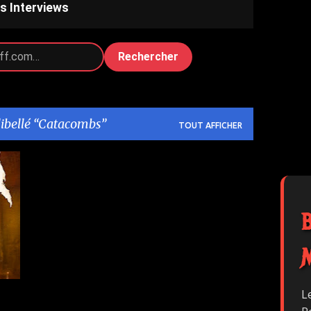
s Interviews
Rechercher
libellé
Catacombs
TOUT AFFICHER
2
L