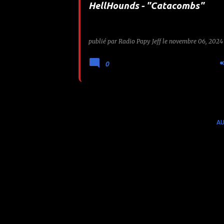
HellHounds - "Catacombs"
e
s
publié par
Radio Papy Jeff
le
novembre 06, 2024
0
AU