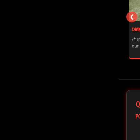
❮
DIVI
/* I
dans
Q
p