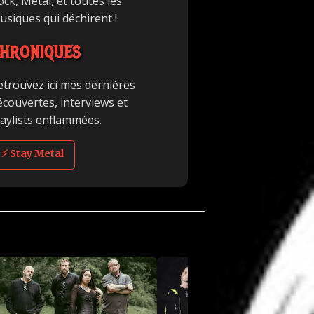
ck, Metal, et toutes les
usiques qui déchirent !
HRONIQUES
etrouvez ici mes dernières
écouvertes, interviews et
laylists enflammées.
⚡ Stay Metal