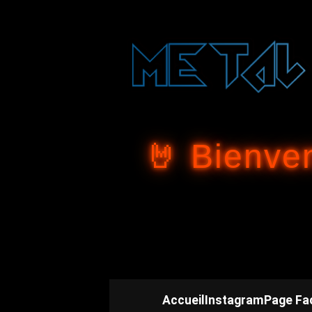
🤘 Bienve
Accueil
Instagram
Page Fa