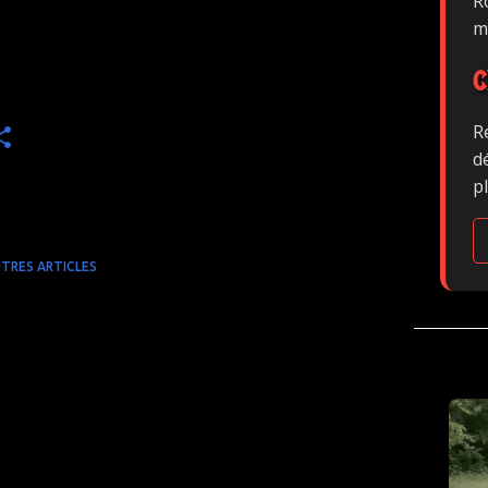
Ro
m
C
R
d
p
TRES ARTICLES