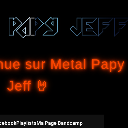
Accéder au contenu principal
nue sur Metal Papy
Jeff 🤘
cebook
Playlists
Ma Page Bandcamp