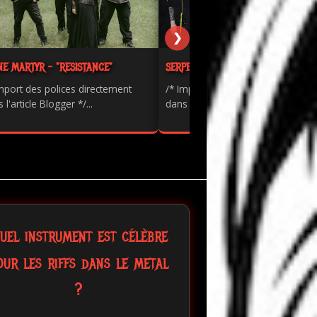
❯
NE MARTYR - "RESISTANCE"
SERPENTS - "PAINKILLER"
mport des polices directement
/* Import des polices directement
 l'article Blogger */...
dans l'article Blogger */...
uel instrument est célèbre
our les riffs dans le metal
?