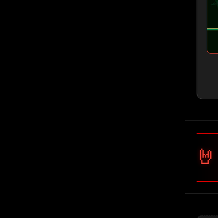
🤘 Judas Prie