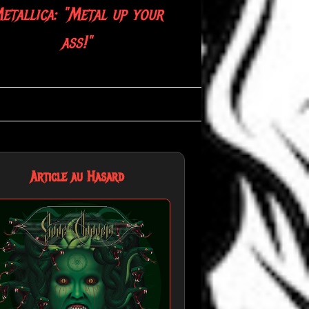
etallica: "Metal up your
ass!"
Article au Hasard